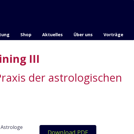
tung
Shop
Aktuelles
Über uns
Vorträge
ning III
raxis der astrologischen
Astrologe
Download PDF